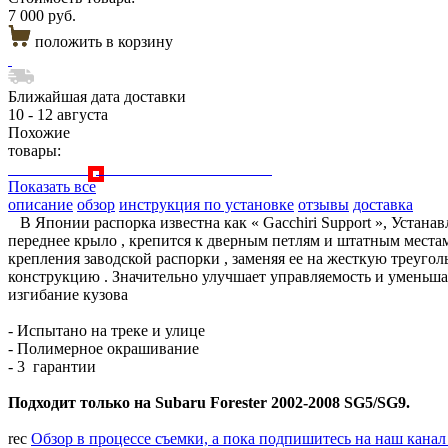
7 000 руб.
положить в корзину
Ближайшая дата доставки
10 - 12 августа
Похожие
товары:
Показать все
описание
обзор
инструкция по установке
отзывы
доставка
В Японии распорка известна как « Gacchiri Support », Устанав
переднее крыло , крепится к дверным петлям и штатным места
крепления заводской распорки , заменяя ее на жесткую треуго
конструкцию . Значительно улучшает управляемость и уменьша
изгибание кузова
- Испытано на треке и улице
- Полимерное окрашивание
- 3 гарантии
Подходит только на Subaru Forester 2002-2008 SG5/SG9.
rec
Обзор в процессе съемки, а пока подпишитесь на наш кана