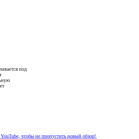
ливается под
м
льную
ет
л YouTube, чтобы не пропустить новый обзор!