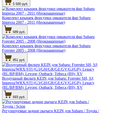
5 500 руб.
Комплект крышек форсунки омывателя фар Subaru
Impreza 2007 - 2011 (Неокрашенные)
689 руб.
Комплект крышек форсунки омывателя фар Subaru
Forester 2005 - 2008 (Неокрашенные)
851 руб.
Воздушный фильтр KEIN для Subaru: Forester SH, SJ;
Impreza/WRX/STI (G3/GH/GR/GE/GV/GJ/GP); Legacy
(BL/BP/BM); Levorg; Outback; Tribeca (B9); XV
693 руб.
Регулируемые задние рычаги KEIN для Subaru / Toyota /