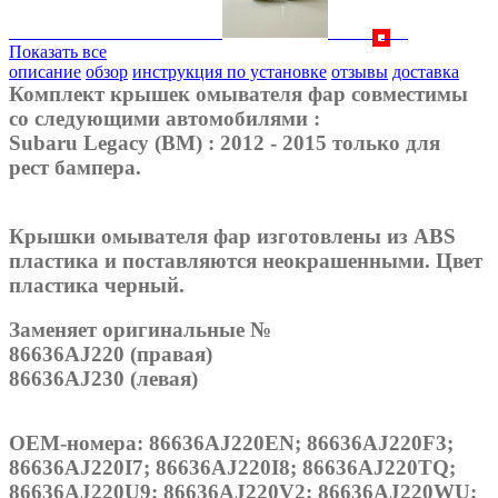
Показать все
описание
обзор
инструкция по установке
отзывы
доставка
Комплект крышек омывателя фар совместимы
со следующими автомобилями :
Subaru Legacy (BM) : 2012 - 2015 только для
рест бампера.
Крышки омывателя фар изготовлены из ABS
пластика и поставляются неокрашенными. Цвет
пластика черный.
Заменяет оригинальные №
86636AJ220 (правая)
86636AJ230 (левая)
OEM-номера: 86636AJ220EN; 86636AJ220F3;
86636AJ220I7; 86636AJ220I8; 86636AJ220TQ;
86636AJ220U9; 86636AJ220V2; 86636AJ220WU;