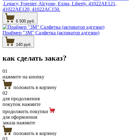
,Legacy, Forester, Alcyone, Exiga, Liberty. 41022AE121,
41022AE120, 41022AC150.
6 500 руб.
Праймер "3М" Салфетка (активатор адгезии)
140 руб.
как сделать
заказ?
01
нажмите на кнопку
положить в корзину
02
для продолжения
покупок нажмите
продолжить покупки
для оформления
заказа нажмите
положить в корзину
03