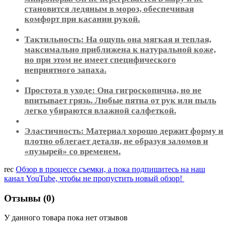
становится ледяным в мороз, обеспечивая
комфорт при касании рукой.
Тактильность: На ощупь она мягкая и теплая,
максимально приближена к натуральной коже,
но при этом не имеет специфического
неприятного запаха.
Простота в уходе: Она гигроскопична, но не
впитывает грязь. Любые пятна от рук или пыль
легко убираются влажной салфеткой.
Эластичность: Материал хорошо держит форму и
плотно облегает детали, не образуя заломов и
«пузырей» со временем.
rec
Обзор в процессе съемки, а пока подпишитесь на наш
канал YouTube, чтобы не пропустить новый обзор!
Отзывы (0)
У данного товара пока нет отзывов