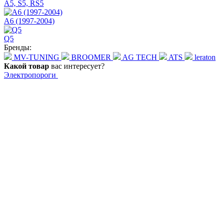
A5, S5, RS5
A6 (1997-2004)
Q5
Бренды:
MV-TUNING
BROOMER
AG TECH
ATS
leraton
Какой товар
вас интересует?
Электропороги