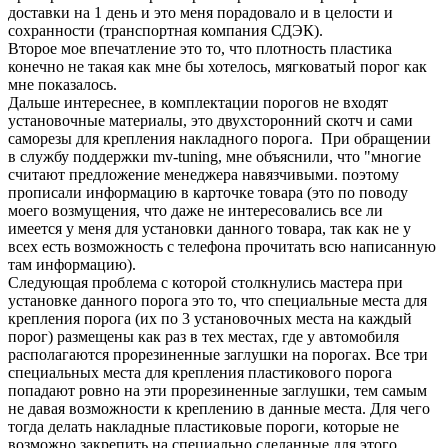
доставки на 1 день и это меня порадовало и в целости и
сохранности (транспортная компания СДЭК).
Второе мое впечатление это то, что плотность пластика
конечно не такая как мне бы хотелось, мягковатый порог как
мне показалось.
Дальше интереснее, в комплектации порогов не входят
установочные материалы, это двухсторонний скотч и сами
саморезы для крепления накладного порога. При обращении
в службу поддержки mv-tuning, мне объяснили, что "многие
считают предложение менеджера навязчивыми. поэтому
прописали информацию в карточке товара (это по поводу
моего возмущения, что даже не интересовались все ли
имеется у меня для установки данного товара, так как не у
всех есть возможность с телефона прочитать всю написанную
там информацию).
Следующая проблема с которой столкнулись мастера при
установке данного порога это то, что специальные места для
крепления порога (их по 3 установочных места на каждый
порог) размещены как раз в тех местах, где у автомобиля
располагаются прорезиненные заглушки на порогах. Все три
специальных места для крепления пластикового порога
попадают ровно на эти прорезиненные заглушки, тем самым
не давая возможности к креплению в данные места. Для чего
тогда делать накладные пластиковые пороги, которые не
возможно закрепить на специально сделанные для этого